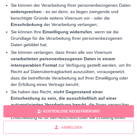
Sie können der Verarbeitung Ihrer personenbezogenen Daten
widersprechen
- es sei denn, es liegen zwingende und
berechtigte Gründe seitens Viversum vor - oder die
Einschränkung
der Verarbeitung verlangen;
Sie können Ihre
Einwilligung widerrufen
, wenn sie die
Grundlage für die Verarbeitung Ihrer personenbezogenen
Daten gebildet hat;
Sie können verlangen, dass Ihnen alle von Viversum
verarbeiteten personenbezogenen Daten in einem
interoperablen Format
zur Verfügung gestellt werden, um Ihr
Recht auf Datenübertragbarkeit auszuüben, vorausgesetzt,
dass die betreffende Verarbeitung auf Ihrer Einwilligung oder
der Erfüllung eines Vertrags beruht;
Sie haben das Recht,
nicht Gegenstand einer
Entscheidung zu sein, die ausschließlich auf einer
automatisierten Verarbeitung beruht
, die Ihnen gegenüber
rechtliche Wirkung entfaltet oder Sie betrifft, es sei denn, diese
KOSTENLOSE REGISTRIERUNG
Entscheidung ist für den Abschluss oder die Erfüllung eines
Vertrags erforderlich, gesetzlich zulässig oder beruht auf Ihrer
ANMELDEN
Einwilligung.